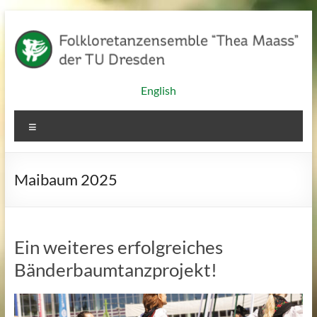
Zum
Inhalt
springen
Folkloretanzensemble
English
"Thea
Menü
Maass"
der
Maibaum 2025
TU
Dresden
Ein weiteres erfolgreiches
Bänderbaumtanzprojekt!