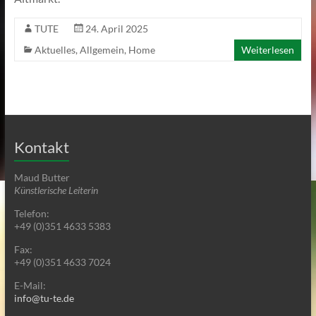
TUTE
24. April 2025
Aktuelles
,
Allgemein
,
Home
Weiterlesen
Kontakt
Maud Butter
Künstlerische Leiterin
Telefon:
+49 (0)351 4633 5383
Fax:
+49 (0)351 4633 7024
E-Mail:
info@tu-te.de