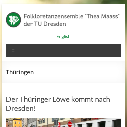
Zum
Inhalt
springen
Folkloretanzensemble
English
"Thea
Menü
Maass"
der
Thüringen
TU
Dresden
Der Thüringer Löwe kommt nach
Dresden!