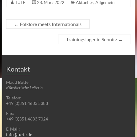
TUTE
28. März 2022
Aktuelles
,
Allgemein
←
Folklore meets Internationals
Trainingslager in Sebnitz
→
Kontakt
Maud Butter
Künstlerische Leiterin
Telefon:
+49 (0)351 4633 5383
Fax:
+49 (0)351 4633 7024
E-Mail:
info@tu-te.de