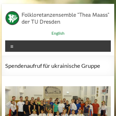
Zum
Inhalt
springen
Folkloretanzensemble
English
"Thea
Menü
Maass"
der
Spendenaufruf für ukrainische Gruppe
TU
Dresden